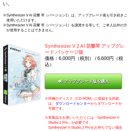
い。
Synthesizer V AI 花響 琴（バージョン1）は、アップグレード後も引き続きご
使用いただけます。
Synthesizer V AI 花響 琴（バージョン1）を譲渡する等して、ご本人以外の方
が使用することはできません。
Synthesizer V 2 AI 花響琴 アップグレ
ード パッケージ版
価格：6,000円（税別） /
6,600
円（税
込）
アップグレード版を購入
同梱のディスク（CD-ROM）に収録する内容
は、
ダウンロードセンター
からダウンロードが
可能です。
本製品をお使いいただくには「Synthesizer V
Studio 2 Pro」が必要です。
Synthesizer V Studio 2 Proをお持ちでない場合