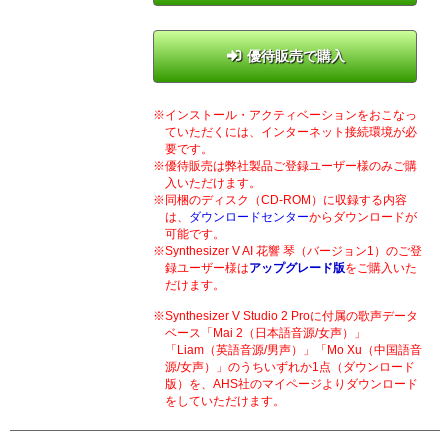
優待販売で購入
インストール・アクティベーションをおこなっ
ていただくには、インターネット接続環境が必
要です。
優待販売は弊社製品ご登録ユーザー様のみご購
入いただけます。
同梱のディスク（CD-ROM）に収録する内容
は、
ダウンロードセンター
からダウンロードが
可能です。
Synthesizer V AI 花響 琴（バージョン1）のご登
録ユーザー様は
アップグレード版
をご購入いた
だけます。
Synthesizer V Studio 2 Proに付属の歌声データ
ベース「Mai 2（日本語音源/女声）」
「Liam（英語音源/男声）」「Mo Xu（中国語音
源/女声）」のうちいずれか1点（ダウンロード
版）を、AHS社のマイページよりダウンロード
をしていただけます。